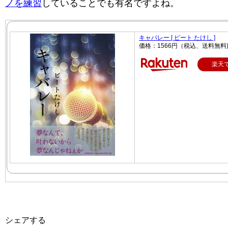
ノを練習
していることでも有名ですよね。
キャバレー [ ビート たけし ]
価格：1566円（税込、送料無料
楽天
シェアする