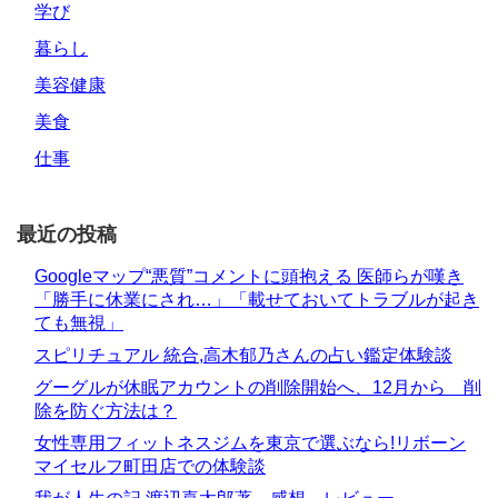
学び
暮らし
美容健康
美食
仕事
最近の投稿
Googleマップ“悪質”コメントに頭抱える 医師らが嘆き
「勝手に休業にされ…」「載せておいてトラブルが起き
ても無視」
スピリチュアル 統合,高木郁乃さんの占い鑑定体験談
グーグルが休眠アカウントの削除開始へ、12月から 削
除を防ぐ方法は？
女性専用フィットネスジムを東京で選ぶなら!リボーン
マイセルフ町田店での体験談