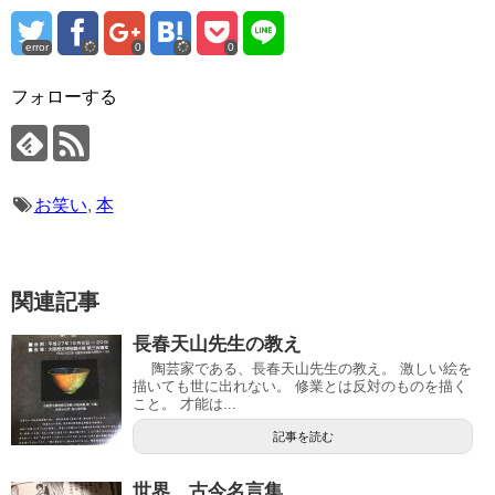
error
0
0
フォローする
お笑い
,
本
関連記事
長春天山先生の教え
陶芸家である、長春天山先生の教え。 激しい絵を
描いても世に出れない。 修業とは反対のものを描く
こと。 才能は...
記事を読む
世界、古今名言集