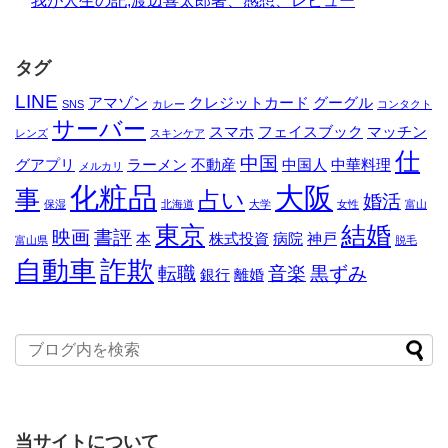
我が人生の記,渡辺喜太郎著、感想、レビュー
タグ
LINE
アマゾン
クレジットカード
グーグル
SNS
カレー
コンタクト
サーバー
スマホ
フェイスブック
マッチン
レンズ
スキンケア
仕
中国
グアプリ
ラーメン
不動産
中国人
中華料理
メルカリ
化粧品
大阪
事
占い
婚活
保湿
北海道
大学
女性
富山
東京
結婚
映画
書評
本
株式投資
病院
神戸
富山県
脱毛
自動車
詐欺
転職
音楽
黒ずみ
銀行
離婚
当サイトについて