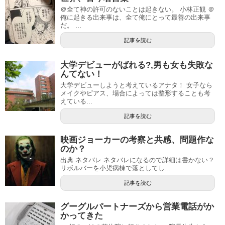
＠全て神の許可のないことは起きない。 小林正観 ＠
俺に起きる出来事は、全て俺にとって最善の出来事
だ。 ...
記事を読む
大学デビューがばれる?,男も女も失敗な
んてない！
大学デビューしようと考えているアナタ！ 女子なら
メイクやピアス、場合によっては整形することも考
えている...
記事を読む
映画ジョーカーの考察と共感、問題作な
のか？
出典 ネタバレ ネタバレになるので詳細は書かない？
リボルバーを小児病棟で落としてし...
記事を読む
グーグルパートナーズから営業電話がか
かってきた