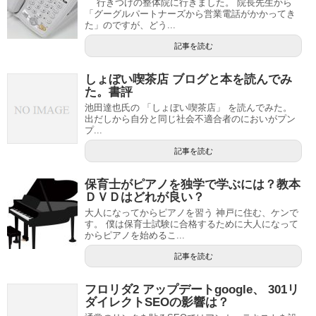
行きつけの整体院に行きました。 院長先生から
「グーグルパートナーズから営業電話がかかってき
た」のですが、どう...
記事を読む
しょぼい喫茶店 ブログと本を読んでみ
た。書評
池田達也氏の 「しょぼい喫茶店」 を読んでみた。
出だしから自分と同じ社会不適合者のにおいがプン
プ...
記事を読む
保育士がピアノを独学で学ぶには？教本
ＤＶＤはどれが良い？
大人になってからピアノを習う 神戸に住む、ケンで
す。 僕は保育士試験に合格するために大人になって
からピアノを始めるこ...
記事を読む
フロリダ2 アップデートgoogle、 301リ
ダイレクトSEOの影響は？