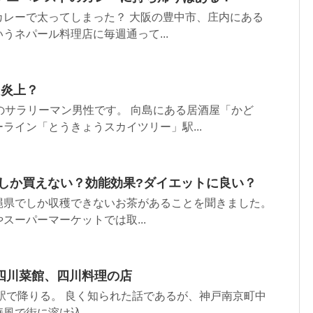
カレーで太ってしまった？ 大阪の豊中市、庄内にある
うネパール料理店に毎週通って...
？炎上？
のサラリーマン男性です。 向島にある居酒屋「かど
ライン「とうきょうスカイツリー」駅...
でしか買えない？効能効果?ダイエットに良い？
縄県でしか収穫できないお茶があることを聞きました。
スーパーマーケットでは取...
四川菜館、四川料理の店
で降りる。 良く知られた話であるが、神戸南京町中
風で街に溶け込...