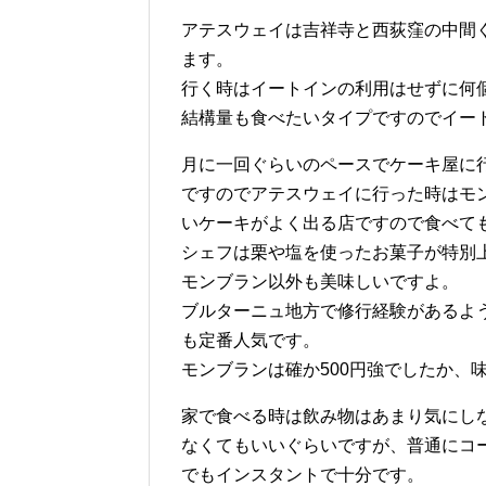
アテスウェイは吉祥寺と西荻窪の中間
ます。
行く時はイートインの利用はせずに何
結構量も食べたいタイプですのでイー
月に一回ぐらいのペースでケーキ屋に
ですのでアテスウェイに行った時はモ
いケーキがよく出る店ですので食べて
シェフは栗や塩を使ったお菓子が特別
モンブラン以外も美味しいですよ。
ブルターニュ地方で修行経験があるよ
も定番人気です。
モンブランは確か500円強でしたか、
家で食べる時は飲み物はあまり気にし
なくてもいいぐらいですが、普通にコ
でもインスタントで十分です。