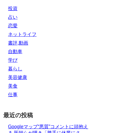
投資
占い
恋愛
ネットライフ
書評,動画
自動車
学び
暮らし
美容健康
美食
仕事
最近の投稿
Googleマップ“悪質”コメントに頭抱え
る 医師らが嘆き「勝手に休業にさ