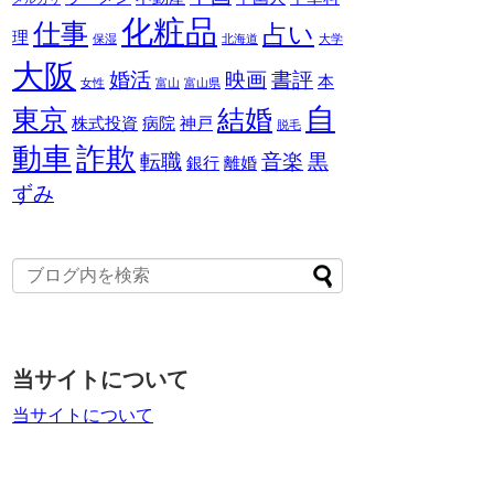
化粧品
仕事
占い
理
保湿
北海道
大学
大阪
婚活
映画
書評
本
女性
富山
富山県
自
東京
結婚
株式投資
病院
神戸
脱毛
動車
詐欺
転職
音楽
黒
銀行
離婚
ずみ
当サイトについて
当サイトについて