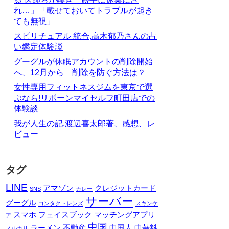
れ…」「載せておいてトラブルが起き
ても無視」
スピリチュアル 統合,高木郁乃さんの占
い鑑定体験談
グーグルが休眠アカウントの削除開始
へ、12月から 削除を防ぐ方法は？
女性専用フィットネスジムを東京で選
ぶなら!リボーンマイセルフ町田店での
体験談
我が人生の記,渡辺喜太郎著、感想、レ
ビュー
タグ
LINE
アマゾン
クレジットカード
SNS
カレー
サーバー
グーグル
コンタクトレンズ
スキンケ
スマホ
フェイスブック
マッチングアプリ
ア
中国
ラーメン
不動産
中国人
中華料
メルカリ