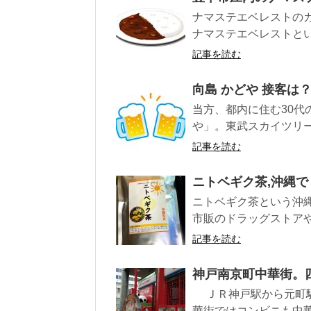
ナマステエベレストの
ナマステエベレストとい
記事を読む
向島 かどや 接客は
当方、都内に住む30代
や」。東武スカイツリー
記事を読む
ニトベギク茶,沖縄
ニトベギク茶という沖
市販のドラッグストアや
記事を読む
神戸南京町中華街。
ＪＲ神戸駅から元町駅
華街ではコンビニも中華