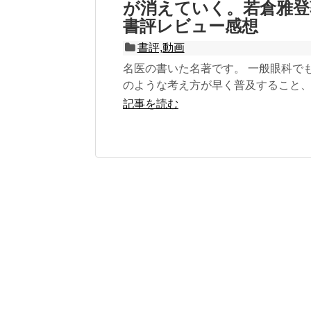
が消えていく。若倉雅登
書評レビュー感想
書評,動画
名医の書いた名著です。 一般眼科で
のような考え方が早く普及すること、
びに一日でも早く治療法が確立され
記事を読む
願ってい...