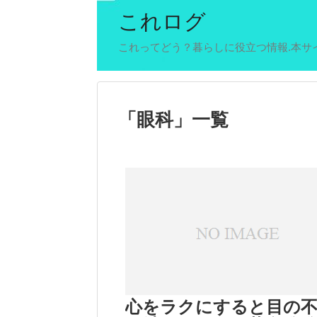
これログ
これってどう？暮らしに役立つ情報.本サ
「
眼科
」
一覧
心をラクにすると目の