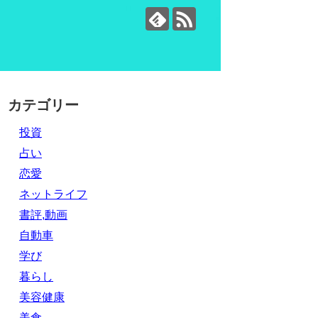
カテゴリー
投資
占い
恋愛
ネットライフ
書評,動画
自動車
学び
暮らし
美容健康
美食