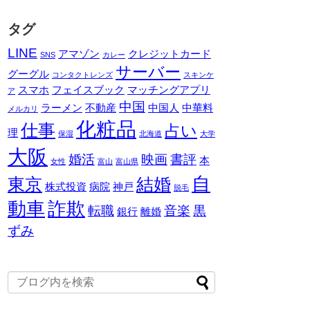
タグ
LINE
アマゾン
クレジットカード
SNS
カレー
サーバー
グーグル
コンタクトレンズ
スキンケ
スマホ
フェイスブック
マッチングアプリ
ア
中国
ラーメン
不動産
中国人
中華料
メルカリ
化粧品
仕事
占い
理
保湿
北海道
大学
大阪
婚活
映画
書評
本
女性
富山
富山県
自
東京
結婚
株式投資
病院
神戸
脱毛
動車
詐欺
転職
音楽
黒
銀行
離婚
ずみ