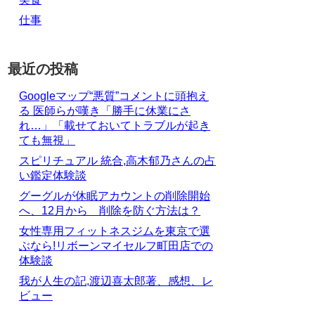
仕事
最近の投稿
Googleマップ“悪質”コメントに頭抱え
る 医師らが嘆き「勝手に休業にさ
れ…」「載せておいてトラブルが起き
ても無視」
スピリチュアル 統合,高木郁乃さんの占
い鑑定体験談
グーグルが休眠アカウントの削除開始
へ、12月から 削除を防ぐ方法は？
女性専用フィットネスジムを東京で選
ぶなら!リボーンマイセルフ町田店での
体験談
我が人生の記,渡辺喜太郎著、感想、レ
ビュー