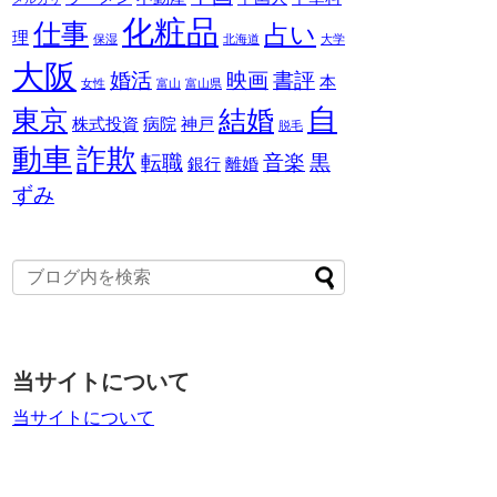
化粧品
仕事
占い
理
保湿
北海道
大学
大阪
婚活
映画
書評
本
女性
富山
富山県
自
東京
結婚
株式投資
病院
神戸
脱毛
動車
詐欺
転職
音楽
黒
銀行
離婚
ずみ
当サイトについて
当サイトについて