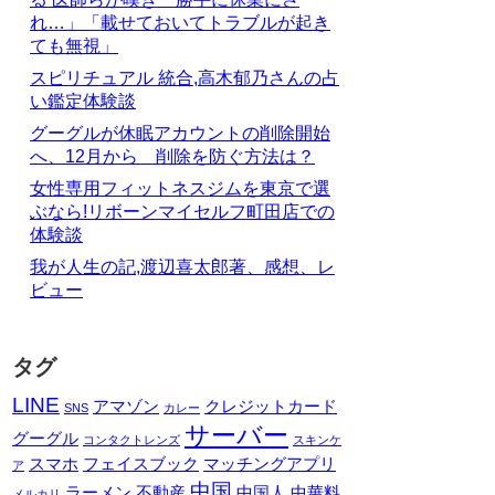
れ…」「載せておいてトラブルが起き
ても無視」
スピリチュアル 統合,高木郁乃さんの占
い鑑定体験談
グーグルが休眠アカウントの削除開始
へ、12月から 削除を防ぐ方法は？
女性専用フィットネスジムを東京で選
ぶなら!リボーンマイセルフ町田店での
体験談
我が人生の記,渡辺喜太郎著、感想、レ
ビュー
タグ
LINE
アマゾン
クレジットカード
SNS
カレー
サーバー
グーグル
コンタクトレンズ
スキンケ
スマホ
フェイスブック
マッチングアプリ
ア
中国
ラーメン
不動産
中国人
中華料
メルカリ