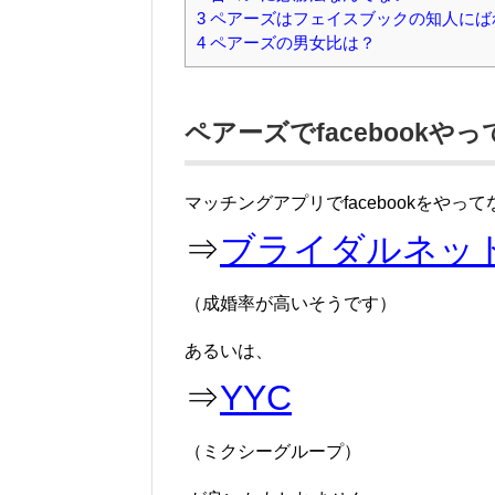
3
ペアーズはフェイスブックの知人にば
4
ペアーズの男女比は？
ペアーズでfacebookや
マッチングアプリでfacebookをやって
⇒
ブライダルネッ
（成婚率が高いそうです）
あるいは、
⇒
YYC
（ミクシーグループ）