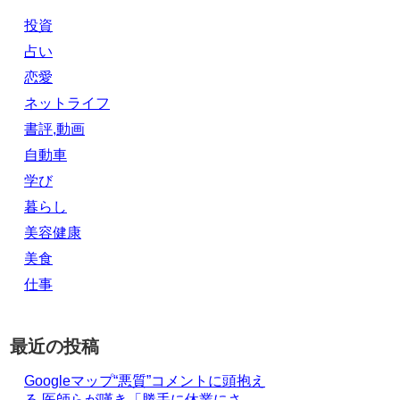
投資
占い
恋愛
ネットライフ
書評,動画
自動車
学び
暮らし
美容健康
美食
仕事
最近の投稿
Googleマップ“悪質”コメントに頭抱え
る 医師らが嘆き「勝手に休業にさ