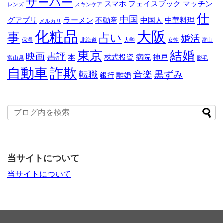
サーバー
スマホ
フェイスブック
マッチン
レンズ
スキンケア
仕
中国
グアプリ
ラーメン
不動産
中国人
中華料理
メルカリ
化粧品
大阪
事
占い
婚活
保湿
北海道
大学
女性
富山
東京
結婚
映画
書評
本
株式投資
病院
神戸
富山県
脱毛
自動車
詐欺
転職
音楽
黒ずみ
銀行
離婚
当サイトについて
当サイトについて