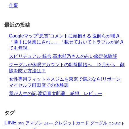
仕事
最近の投稿
Googleマップ“悪質”コメントに頭抱える 医師らが嘆き
「勝手に休業にされ…」「載せておいてトラブルが起き
ても無視」
スピリチュアル 統合,高木郁乃さんの占い鑑定体験談
グーグルが休眠アカウントの削除開始へ、12月から 削
除を防ぐ方法は？
女性専用フィットネスジムを東京で選ぶなら!リボーン
マイセルフ町田店での体験談
我が人生の記,渡辺喜太郎著、感想、レビュー
タグ
LINE
アマゾン
クレジットカード
グーグル
SNS
カレー
コンタクト