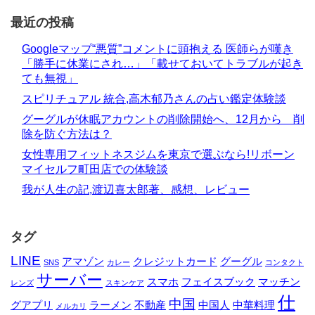
最近の投稿
Googleマップ“悪質”コメントに頭抱える 医師らが嘆き
「勝手に休業にされ…」「載せておいてトラブルが起き
ても無視」
スピリチュアル 統合,高木郁乃さんの占い鑑定体験談
グーグルが休眠アカウントの削除開始へ、12月から 削
除を防ぐ方法は？
女性専用フィットネスジムを東京で選ぶなら!リボーン
マイセルフ町田店での体験談
我が人生の記,渡辺喜太郎著、感想、レビュー
タグ
LINE
アマゾン
クレジットカード
グーグル
SNS
カレー
コンタクト
サーバー
スマホ
フェイスブック
マッチン
レンズ
スキンケア
仕
中国
グアプリ
ラーメン
不動産
中国人
中華料理
メルカリ