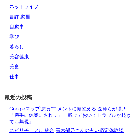
ネットライフ
書評,動画
自動車
学び
暮らし
美容健康
美食
仕事
最近の投稿
Googleマップ“悪質”コメントに頭抱える 医師らが嘆き
「勝手に休業にされ…」「載せておいてトラブルが起き
ても無視」
スピリチュアル 統合,高木郁乃さんの占い鑑定体験談