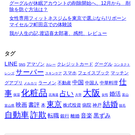
グーグルが休眠アカウントの削除開始へ、12月から 削
除を防ぐ方法は？
女性専用フィットネスジムを東京で選ぶなら!リボーン
マイセルフ町田店での体験談
我が人生の記,渡辺喜太郎著、感想、レビュー
タグ
LINE
アマゾン
クレジットカード
グーグル
SNS
カレー
コンタクト
サーバー
スマホ
フェイスブック
マッチン
レンズ
スキンケア
仕
中国
グアプリ
ラーメン
不動産
中国人
中華料理
メルカリ
化粧品
大阪
事
占い
婚活
保湿
北海道
大学
女性
富山
東京
結婚
映画
書評
本
株式投資
病院
神戸
富山県
脱毛
自動車
詐欺
転職
音楽
黒ずみ
銀行
離婚