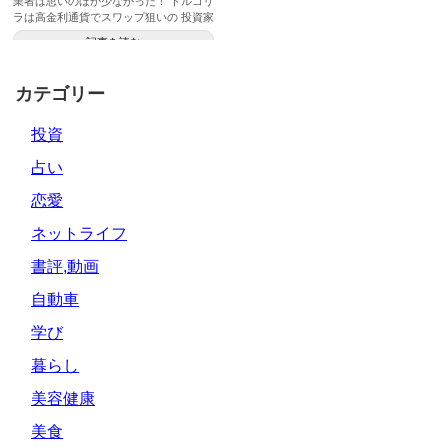
業者は思いのほか少なかった！ トルコリ
ラは高金利通貨でスワップ狙いの 投資家
に ...
記事を読む
カテゴリー
投資
占い
恋愛
ネットライフ
書評,動画
自動車
学び
暮らし
美容健康
美食