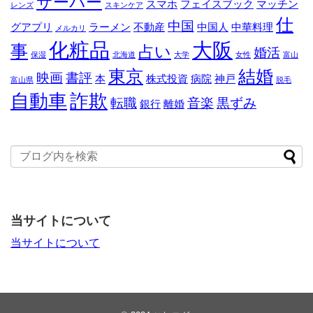
サーバー
スマホ
フェイスブック
マッチン
レンズ
スキンケア
仕
中国
グアプリ
ラーメン
不動産
中国人
中華料理
メルカリ
化粧品
大阪
事
占い
婚活
保湿
北海道
大学
女性
富山
東京
結婚
映画
書評
本
株式投資
病院
神戸
富山県
脱毛
自動車
詐欺
転職
音楽
黒ずみ
銀行
離婚
当サイトについて
当サイトについて