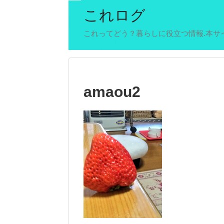
これログ
これってどう？暮らしに役立つ情報.本サ
amaou2