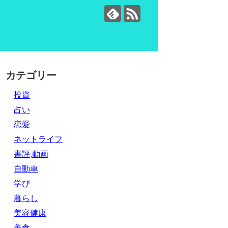
カテゴリー
投資
占い
恋愛
ネットライフ
書評,動画
自動車
学び
暮らし
美容健康
美食