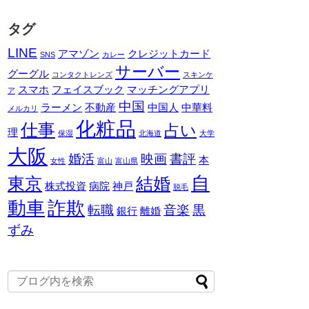
タグ
LINE
アマゾン
クレジットカード
SNS
カレー
サーバー
グーグル
コンタクトレンズ
スキンケ
スマホ
フェイスブック
マッチングアプリ
ア
中国
ラーメン
不動産
中国人
中華料
メルカリ
化粧品
仕事
占い
理
保湿
北海道
大学
大阪
婚活
映画
書評
本
女性
富山
富山県
自
東京
結婚
株式投資
病院
神戸
脱毛
動車
詐欺
転職
音楽
黒
銀行
離婚
ずみ