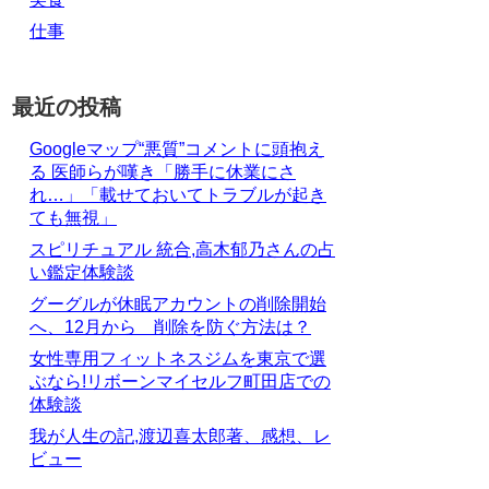
仕事
最近の投稿
Googleマップ“悪質”コメントに頭抱え
る 医師らが嘆き「勝手に休業にさ
れ…」「載せておいてトラブルが起き
ても無視」
スピリチュアル 統合,高木郁乃さんの占
い鑑定体験談
グーグルが休眠アカウントの削除開始
へ、12月から 削除を防ぐ方法は？
女性専用フィットネスジムを東京で選
ぶなら!リボーンマイセルフ町田店での
体験談
我が人生の記,渡辺喜太郎著、感想、レ
ビュー