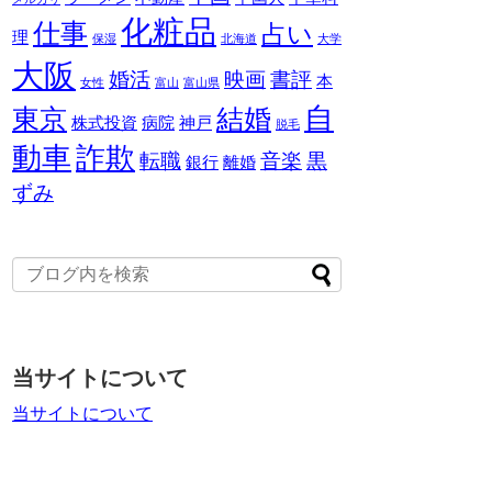
化粧品
仕事
占い
理
保湿
北海道
大学
大阪
婚活
映画
書評
本
女性
富山
富山県
自
東京
結婚
株式投資
病院
神戸
脱毛
動車
詐欺
転職
音楽
黒
銀行
離婚
ずみ
当サイトについて
当サイトについて