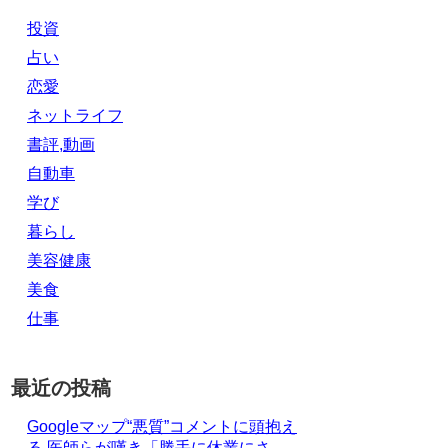
投資
占い
恋愛
ネットライフ
書評,動画
自動車
学び
暮らし
美容健康
美食
仕事
最近の投稿
Googleマップ“悪質”コメントに頭抱え
る 医師らが嘆き「勝手に休業にさ