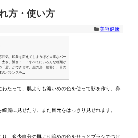
れ方・使い方
美容健康
方
雰囲気、印象を変えてしまうほど大事なパー
、太さ、濃さ・・・すべてにいろんな種類が
の「眉」ができます。顔の形（輪郭）、目の
のバランスを...
にわたって、肌よりも濃いめの色を使って影を作り、鼻
を綺麗に見せたり、また目元をはっきり見せれます。
より、多少自分の肌より暗めの色をサッとブラシでつけ