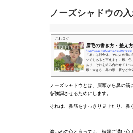
ノーズシャドウの入
これログ
眉毛の書き方・整え
http://www.netlutions.net/mayuge/
「眉」は顔全体、その人自身の
ツでもあると言えます。形、色
あり、それを組み合わせて１つ
形・大きさ、鼻の形、唇など全体
ノーズシャドウとは、眉頭から鼻の筋
を強調させるためにします。
それは、鼻筋をすっきり見せたり、鼻
濃いめの色と言っても、極端に濃い色