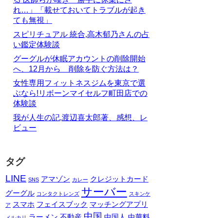
れ…」「載せておいてトラブルが起き
ても無視」
スピリチュアル 統合,高木郁乃さんの占
い鑑定体験談
グーグルが休眠アカウントの削除開始
へ、12月から 削除を防ぐ方法は？
女性専用フィットネスジムを東京で選
ぶなら!リボーンマイセルフ町田店での
体験談
我が人生の記,渡辺喜太郎著、感想、レ
ビュー
タグ
LINE
アマゾン
クレジットカード
SNS
カレー
サーバー
グーグル
コンタクトレンズ
スキンケ
スマホ
フェイスブック
マッチングアプリ
ア
中国
ラーメン
不動産
中国人
中華料
メルカリ