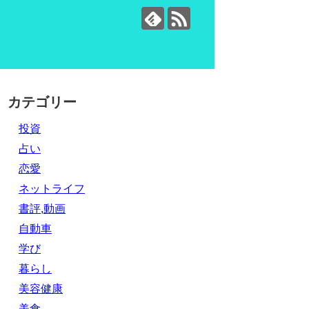
カテゴリー
投資
占い
恋愛
ネットライフ
書評,動画
自動車
学び
暮らし
美容健康
美食