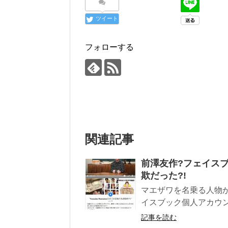
ツイート
フォローする
関連記事
前澤友作?フェイス
欺だった?!
マエザワを名乗る人物
イスブック個人アカウン
記事を読む