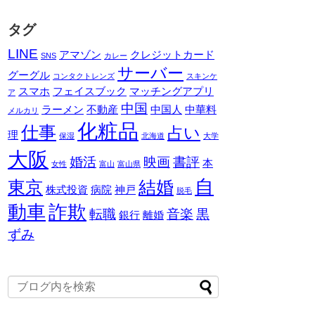
タグ
LINE
アマゾン
クレジットカード
SNS
カレー
サーバー
グーグル
コンタクトレンズ
スキンケ
スマホ
フェイスブック
マッチングアプリ
ア
中国
ラーメン
不動産
中国人
中華料
メルカリ
化粧品
仕事
占い
理
保湿
北海道
大学
大阪
婚活
映画
書評
本
女性
富山
富山県
自
東京
結婚
株式投資
病院
神戸
脱毛
動車
詐欺
転職
音楽
黒
銀行
離婚
ずみ