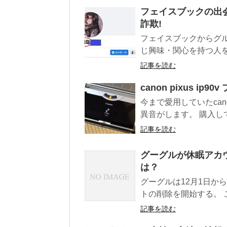
フェイスブックの出会
詐欺!
フェイスブックからグ
じ興味・関心を持つ人を見
記事を読む
canon pixus 
今まで愛用していたcano
異音がします。 購入して1
記事を読む
グーグルが休眠アカ
は？
グーグルは12月1日から
トの削除を開始する。 こ.
記事を読む