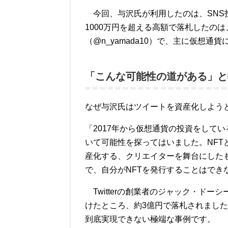
今回、与沢氏が利用したのは、SNS投
1000万円を超える高額で落札したのは
（@n_yamada10）で、主に仮想通
「こんな可能性の道がある」と
なぜ与沢氏はツイートを資産化しよう
「2017年から仮想通貨の投資をして
いて可能性を探ってはいました。NF
産化する、クリエイターを舞台にした
で、自分がNFTを発行することはでき
Twitterの創業者のジャック・ドー
けたところ、約3億円で落札されまし
到底実現できない極端な事例です。