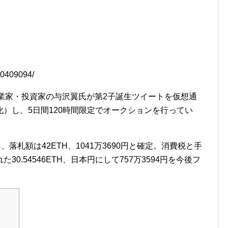
/20409094/
実業家・投資家の与沢翼氏が第2子誕生ツイートを仮想通
化）し、5日間120時間限定でオークションを行ってい
落札額は42ETH、1041万3690円と確定。消費税と手
0.54546ETH、日本円にして757万3594円を今後フ