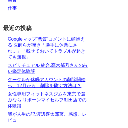
仕事
最近の投稿
Googleマップ“悪質”コメントに頭抱え
る 医師らが嘆き「勝手に休業にさ
れ…」「載せておいてトラブルが起き
ても無視」
スピリチュアル 統合,高木郁乃さんの占
い鑑定体験談
グーグルが休眠アカウントの削除開始
へ、12月から 削除を防ぐ方法は？
女性専用フィットネスジムを東京で選
ぶなら!リボーンマイセルフ町田店での
体験談
我が人生の記,渡辺喜太郎著、感想、レ
ビュー