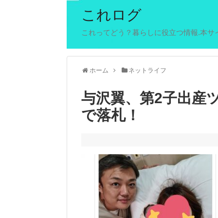
これログ
これってどう？暮らしに役立つ情報.本サ
ホーム
ネットライフ
与沢翼、第2子出産ツ
で落札！