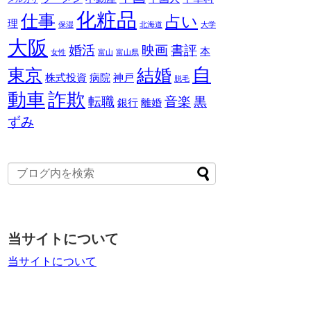
化粧品
仕事
占い
理
保湿
北海道
大学
大阪
婚活
映画
書評
本
女性
富山
富山県
自
東京
結婚
株式投資
病院
神戸
脱毛
動車
詐欺
転職
音楽
黒
銀行
離婚
ずみ
当サイトについて
当サイトについて