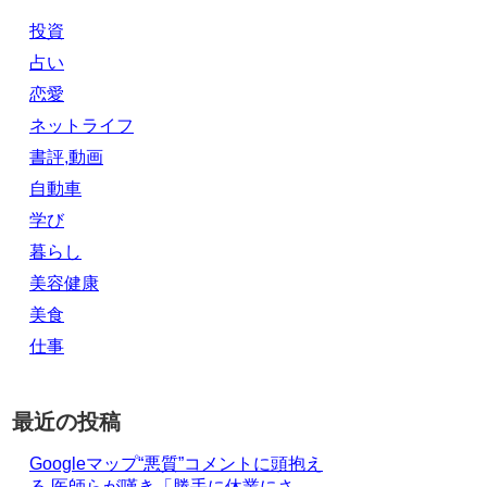
投資
占い
恋愛
ネットライフ
書評,動画
自動車
学び
暮らし
美容健康
美食
仕事
最近の投稿
Googleマップ“悪質”コメントに頭抱え
る 医師らが嘆き「勝手に休業にさ