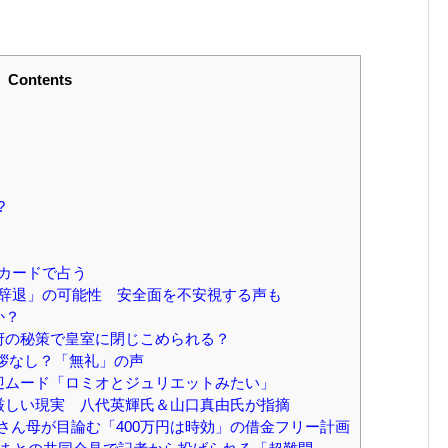
Contents
?
カードで占う
辞退」の可能性 安全面を不安視する声も
か？
府の秘策で皇室に閉じこめられる？
拶なし？「無礼」の声
迎ムード「ロミオとジュリエットみたい」
厳しい現実 八代英輝氏＆山口真由氏が指摘
さん母が目論む「400万円は時効」の借金フリー計画