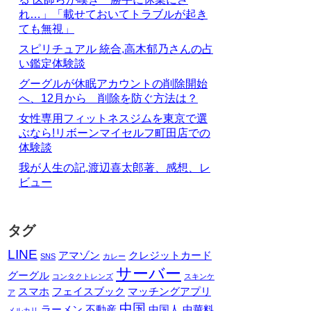
れ…」「載せておいてトラブルが起き
ても無視」
スピリチュアル 統合,高木郁乃さんの占
い鑑定体験談
グーグルが休眠アカウントの削除開始
へ、12月から 削除を防ぐ方法は？
女性専用フィットネスジムを東京で選
ぶなら!リボーンマイセルフ町田店での
体験談
我が人生の記,渡辺喜太郎著、感想、レ
ビュー
タグ
LINE
アマゾン
クレジットカード
SNS
カレー
サーバー
グーグル
コンタクトレンズ
スキンケ
スマホ
フェイスブック
マッチングアプリ
ア
中国
ラーメン
不動産
中国人
中華料
メルカリ