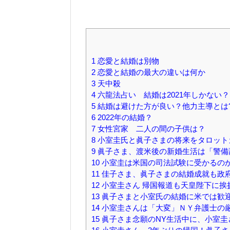
1
恋愛と結婚は別物
2
恋愛と結婚の最大の違いは何か
3
天中殺
4
六龍法占い 結婚は2021年しかない？
5
結婚は避けた方が良い？他力主導とは
6
2022年の結婚？
7
女性宮家 二人の間の子供は？
8
小室圭氏と眞子さまの将来をタロット
9
眞子さま、渡米後の新婚生活は「警備
10
小室圭は米国の司法試験に受かるの
11
佳子さま、眞子さまの結婚成就も政
12
小室圭さん 帰国報道も天皇陛下に挨
13
眞子さまと小室氏の結婚に米では歓
14
小室圭さんは「大変」ＮＹ弁護士の
15
眞子さま念願のNY生活中に、小室圭