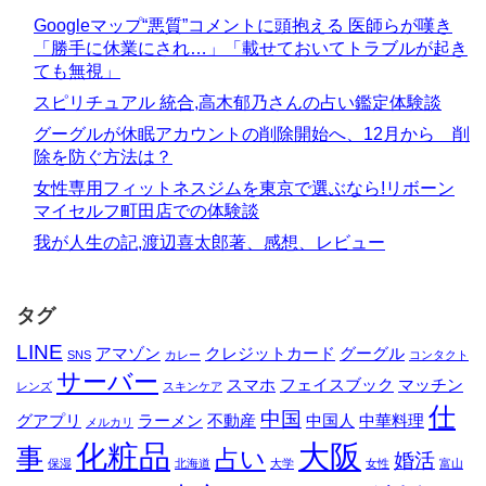
Googleマップ“悪質”コメントに頭抱える 医師らが嘆き
「勝手に休業にされ…」「載せておいてトラブルが起き
ても無視」
スピリチュアル 統合,高木郁乃さんの占い鑑定体験談
グーグルが休眠アカウントの削除開始へ、12月から 削
除を防ぐ方法は？
女性専用フィットネスジムを東京で選ぶなら!リボーン
マイセルフ町田店での体験談
我が人生の記,渡辺喜太郎著、感想、レビュー
タグ
LINE
アマゾン
クレジットカード
グーグル
SNS
カレー
コンタクト
サーバー
スマホ
フェイスブック
マッチン
レンズ
スキンケア
仕
中国
グアプリ
ラーメン
不動産
中国人
中華料理
メルカリ
化粧品
大阪
事
占い
婚活
保湿
北海道
大学
女性
富山