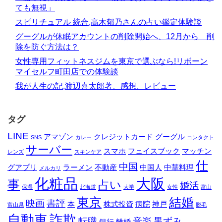
ても無視」
スピリチュアル 統合,高木郁乃さんの占い鑑定体験談
グーグルが休眠アカウントの削除開始へ、12月から 削
除を防ぐ方法は？
女性専用フィットネスジムを東京で選ぶなら!リボーン
マイセルフ町田店での体験談
我が人生の記,渡辺喜太郎著、感想、レビュー
タグ
LINE
アマゾン
クレジットカード
グーグル
SNS
カレー
コンタクト
サーバー
スマホ
フェイスブック
マッチン
レンズ
スキンケア
仕
中国
グアプリ
ラーメン
不動産
中国人
中華料理
メルカリ
化粧品
大阪
事
占い
婚活
保湿
北海道
大学
女性
富山
東京
結婚
映画
書評
本
株式投資
病院
神戸
富山県
脱毛
自動車
詐欺
転職
音楽
黒ずみ
銀行
離婚