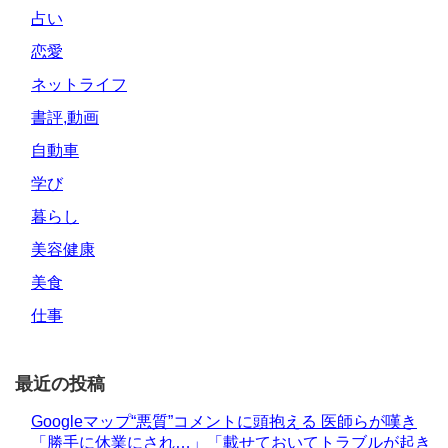
占い
恋愛
ネットライフ
書評,動画
自動車
学び
暮らし
美容健康
美食
仕事
最近の投稿
Googleマップ“悪質”コメントに頭抱える 医師らが嘆き
「勝手に休業にされ…」「載せておいてトラブルが起き