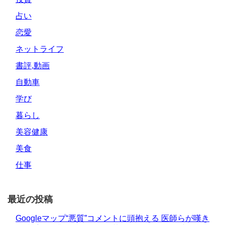
占い
恋愛
ネットライフ
書評,動画
自動車
学び
暮らし
美容健康
美食
仕事
最近の投稿
Googleマップ“悪質”コメントに頭抱える 医師らが嘆き