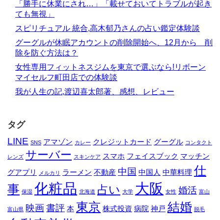
「勝手に休業にされ…」「載せておいてトラブルが起き
ても無視」
スピリチュアル 統合,高木郁乃さんの占い鑑定体験談
グーグルが休眠アカウントの削除開始へ、12月から 削
除を防ぐ方法は？
女性専用フィットネスジムを東京で選ぶなら!リボーン
マイセルフ町田店での体験談
我が人生の記,渡辺喜太郎著、感想、レビュー
タグ
LINE
アマゾン
クレジットカード
グーグル
SNS
カレー
コンタクト
サーバー
スマホ
フェイスブック
マッチン
レンズ
スキンケア
仕
中国
グアプリ
ラーメン
不動産
中国人
中華料理
メルカリ
化粧品
大阪
事
占い
婚活
保湿
北海道
大学
女性
富山
東京
結婚
映画
書評
本
株式投資
病院
神戸
富山県
脱毛