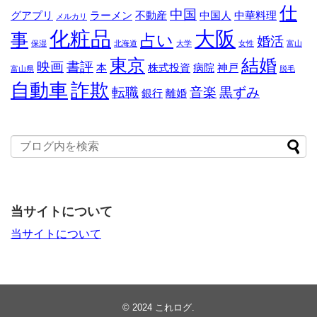
仕
中国
グアプリ
ラーメン
不動産
中国人
中華料理
メルカリ
化粧品
大阪
事
占い
婚活
保湿
北海道
大学
女性
富山
東京
結婚
映画
書評
本
株式投資
病院
神戸
富山県
脱毛
自動車
詐欺
転職
音楽
黒ずみ
銀行
離婚
当サイトについて
当サイトについて
© 2024
これログ
.