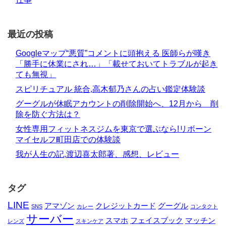
最近の投稿
Googleマップ“悪質”コメントに頭抱える 医師らが嘆き
「勝手に休業にされ…」「載せておいてトラブルが起き
ても無視」
スピリチュアル 統合,高木郁乃さんの占い鑑定体験談
グーグルが休眠アカウントの削除開始へ、12月から 削
除を防ぐ方法は？
女性専用フィットネスジムを東京で選ぶなら!リボーン
マイセルフ町田店での体験談
我が人生の記,渡辺喜太郎著、感想、レビュー
タグ
LINE
アマゾン
クレジットカード
グーグル
SNS
カレー
コンタクト
サーバー
スマホ
フェイスブック
マッチン
レンズ
スキンケア