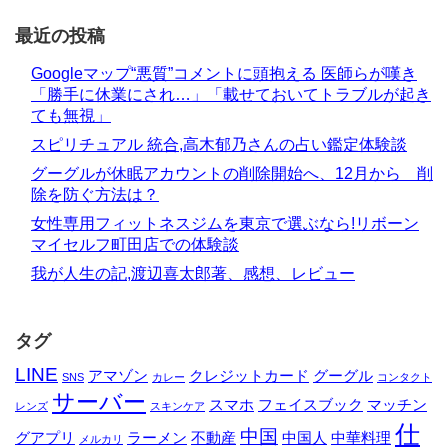
最近の投稿
Googleマップ“悪質”コメントに頭抱える 医師らが嘆き
「勝手に休業にされ…」「載せておいてトラブルが起き
ても無視」
スピリチュアル 統合,高木郁乃さんの占い鑑定体験談
グーグルが休眠アカウントの削除開始へ、12月から 削
除を防ぐ方法は？
女性専用フィットネスジムを東京で選ぶなら!リボーン
マイセルフ町田店での体験談
我が人生の記,渡辺喜太郎著、感想、レビュー
タグ
LINE
アマゾン
クレジットカード
グーグル
SNS
カレー
コンタクト
サーバー
スマホ
フェイスブック
マッチン
レンズ
スキンケア
仕
中国
グアプリ
ラーメン
不動産
中国人
中華料理
メルカリ