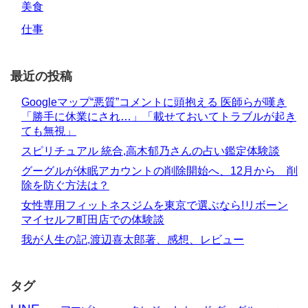
美食
仕事
最近の投稿
Googleマップ“悪質”コメントに頭抱える 医師らが嘆き
「勝手に休業にされ…」「載せておいてトラブルが起き
ても無視」
スピリチュアル 統合,高木郁乃さんの占い鑑定体験談
グーグルが休眠アカウントの削除開始へ、12月から 削
除を防ぐ方法は？
女性専用フィットネスジムを東京で選ぶなら!リボーン
マイセルフ町田店での体験談
我が人生の記,渡辺喜太郎著、感想、レビュー
タグ