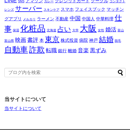
LINE
アマゾン
クレジットカード
グーグル
SNS
カレー
コンタクト
サーバー
スマホ
フェイスブック
マッチン
レンズ
スキンケア
仕
中国
グアプリ
ラーメン
不動産
中国人
中華料理
メルカリ
化粧品
大阪
事
占い
婚活
保湿
北海道
大学
女性
富山
東京
結婚
映画
書評
本
株式投資
病院
神戸
富山県
脱毛
自動車
詐欺
転職
音楽
黒ずみ
銀行
離婚
当サイトについて
当サイトについて